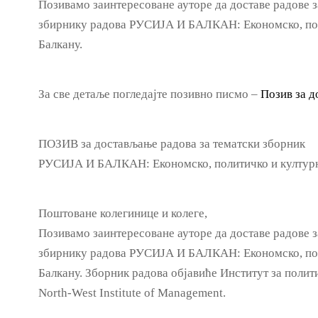
Позивамо заинтересоване ауторе да доставе радове 
збирнику радова РУСИЈА И БАЛКАН: Економско, поли
Балкану.
За све детаље погледајте позивно писмо –
Позив за 
ПОЗИВ за достављање радова за тематски зборник
РУСИЈА И БАЛКАН: Економско, политичко и културн
Поштоване колегинице и колеге,
Позивамо заинтересоване ауторе да доставе радове 
збирнику радова РУСИЈА И БАЛКАН: Економско, поли
Балкану. Зборник радова објавиће Институт за полит
North-West Institute of Management.