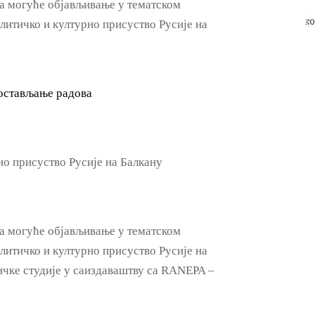
за могуће објављивање у тематском
тичко и културно присуство Русије на
достављање радова
о присуство Русије на Балкану
за могуће објављивање у тематском
тичко и културно присуство Русије на
ичке студије у саиздаваштву са RANEPA –