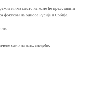
траживачима место на коме ће представити
са фокусом на односе Русије и Србије.
сти.
ичене само на њих, следеће: