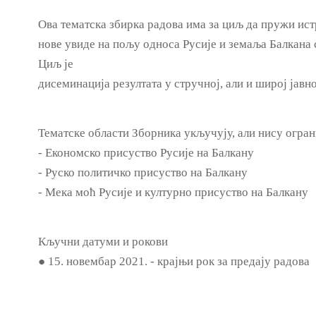
Ова тематска збирка радова има за циљ да пружи ис
нове увиде на пољу односа Русије и земаља Балкана 
Циљ је
дисеминација резултата у стручној, али и широј јавно
Тематске области Зборника укључују, али нису огран
- Економско присуство Русије на Балкану
- Руско политичко присуство на Балкану
- Мека моћ Русије и културно присуство на Балкану
Кључни датуми и рокови
● 15. новембар 2021. - крајњи рок за предају радова