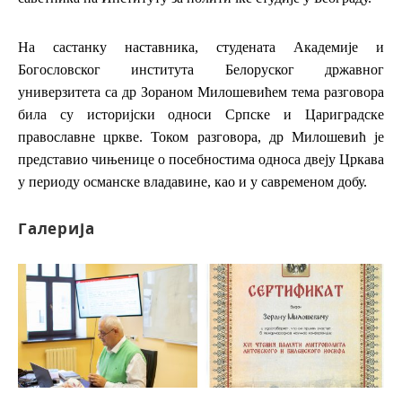
На састанку наставника, студената Академије и
Богословског института Белоруског државног
универзитета са др Зораном Милошевићем тема разговора
била су историјски односи Српске и Цариградске
православне цркве. Током разговора, др Милошевић је
представио чињенице о посебностима односа двеју Цркава
у периоду османске владавине, као и у савременом добу.
Галерија