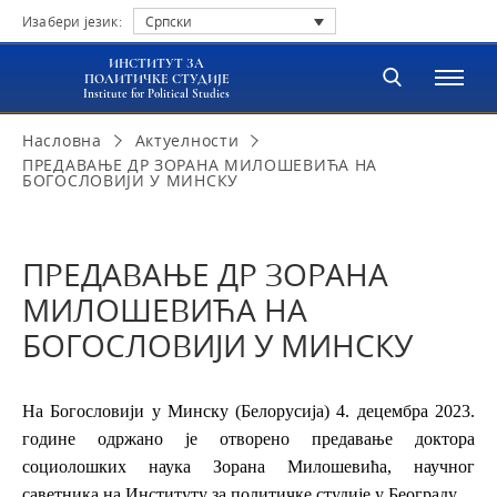
Изабери језик:
Српски
ИНСТИТУТ ЗА
ПОЛИТИЧКЕ СТУДИЈЕ
Institute for Political Studies
Насловна
Актуелности
ПРЕДАВАЊЕ ДР ЗОРАНА МИЛОШЕВИЋА НА
БОГОСЛОВИЈИ У МИНСКУ
ПРЕДАВАЊЕ ДР ЗОРАНА
МИЛОШЕВИЋА НА
БОГОСЛОВИЈИ У МИНСКУ
На Богословији у Минску (Белорусија) 4. децембра 2023.
године одржано је отворено предавање доктора
социолошких наука Зорана Милошевића, научног
саветника на Институту за политичке студије у Београду.