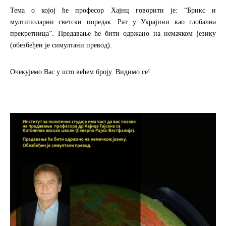
Тема о којој ће професор Хајнц говорити је: “Брикс и
мултиполарни светски поредак: Рат у Украјини као глобална
прекретница”.
Предавање ће бити одржано на немачком језику
(обезбеђен је симултани превод).
Очекујемо Вас у што већем броју. Видимо се!