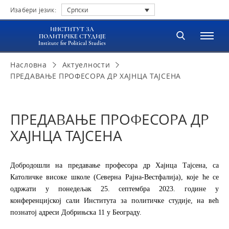
Изабери језик:
Српски
ИНСТИТУТ ЗА
ПОЛИТИЧКЕ СТУДИЈЕ
Institute for Political Studies
Насловна
Актуелности
ПРЕДАВАЊЕ ПРОФЕСОРА ДР ХАЈНЦА ТАЈСЕНА
ПРЕДАВАЊЕ ПРОФЕСОРА ДР
ХАЈНЦА ТАЈСЕНА
Добродошли на предавање професора др Хајнца Тајсена, са
Католичке високе школе (Северна Рајна-Вестфалија), које ће се
одржати у понедељак 25. септембра 2023. године у
конференцијској сали Института за политичке студије, на већ
познатој адреси Добрињска 11 у Београду.