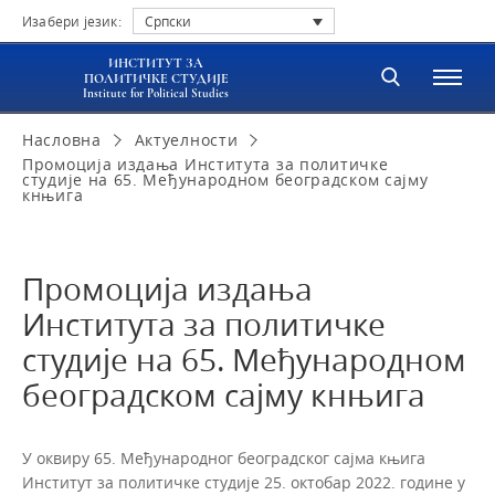
Изабери језик:
Српски
ИНСТИТУТ ЗА
ПОЛИТИЧКЕ СТУДИЈЕ
Institute for Political Studies
Насловна
Актуелности
Промоција издања Института за политичке
студије на 65. Међународном београдском сајму
кнњига
Промоција издања
Института за политичке
студије на 65. Међународном
београдском сајму кнњига
У оквиру 65. Међународног београдског сајма књига
Институт за политичке студије 25. октобар 2022. године у