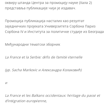
оквиру штанда Центра за промоцију науке (Хала 2)
представља публикације чији је издавач.
Промоција публикација насталих као резултат
заједничких пројеката Универзитета Сорбона Париз
Сорбона IV и Института за политичке студије из Београда
Међународни тематски зборник
La France et la Serbie: défis dе l’amitié éternelle
(ур. Sacha Markovic и Александра Колаковић)
и
La France et les Balkans occidentaux: héritage du passé et
d’intégration européenne,