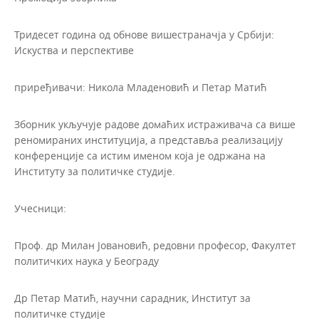
Тридесет година од обнове вишестраначја у Србији:
Искуства и перспективе
приређивачи: Никола Младеновић и Петар Матић
Зборник укључује радове домаћих истраживача са више
реномираних институција, а представља реализацију
конференције са истим именом која је одржана на
Институту за политичке студије.
Учесници:
Проф. др Милан Јовановић, редовни професор, Факултет
политичких наука у Београду
Др Петар Матић, научни сарадник, Институт за
политичке студије