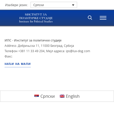
Изабери језик:
Српски
ИНСТИТУТ ЗА
ПОЛИТИЧКЕ СТУДИЈЕ
Institute for Political Studies
ИПС - Институт за политичке студије
Address: Добрињска 11, 11000 Београд, Србија
Телефон
+381 11 33 49 204
,
Мејл адреса: ips@lux-dog.com
Факс:
НАЂИ НА МАПИ
Српски
English