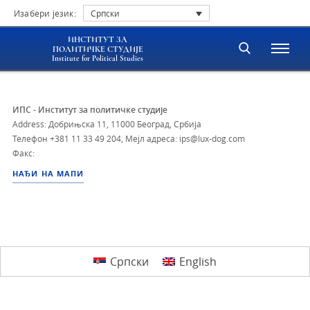
Изабери језик:
Српски
ИНСТИТУТ ЗА
ПОЛИТИЧКЕ СТУДИЈЕ
Institute for Political Studies
ИПС - Институт за политичке студије
Address: Добрињска 11, 11000 Београд, Србија
Телефон
+381 11 33 49 204
,
Мејл адреса: ips@lux-dog.com
Факс:
НАЂИ НА МАПИ
Српски
English