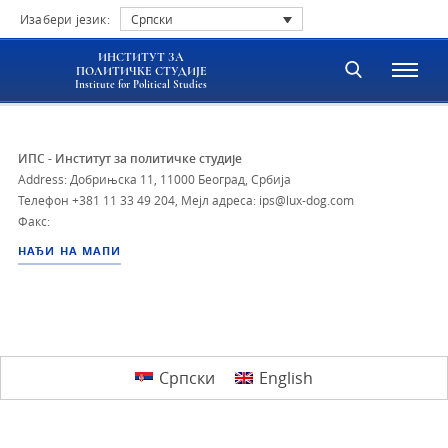
Изабери језик:
Српски
ИНСТИТУТ ЗА
ПОЛИТИЧКЕ СТУДИЈЕ
Institute for Political Studies
ИПС - Институт за политичке студије
Address: Добрињска 11, 11000 Београд, Србија
Телефон
+381 11 33 49 204
,
Мејл адреса: ips@lux-dog.com
Факс:
НАЂИ НА МАПИ
Српски
English