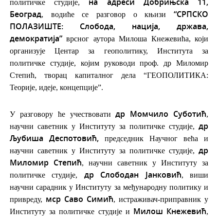
на адреси Добрињска 11,
политичке студије,
Београд
“СРПСКО
, водиће се разговор о књизи
ПОЛАЗИШТЕ: Слобода, нација, држава,
демократија”
врсног аутора Милоша Кнежевића, који
организује Центар за геополитику, Института за
политичке студије, којим руководи проф. др Миломир
Степић, творац капиталног дела “ГЕОПОЛИТИКА:
Теорије, идеје, концепције”.
др Момчило Суботић
У разговору ће учествовати
,
др
научни саветник у Институту за политичке студије,
Љубиша Деспотовић,
председник Научног већа и
др
научни саветник у Институту за политичке студије,
Миломир Степић
, научни саветник у Институту за
др Слободан Јанковић
политичке студије,
, виши
научни сарадник у Институту за међународну политику и
мср Саво Симић
привреду,
, истраживач-приправник у
Милош Кнежевић
Институту за политичке студије и
,