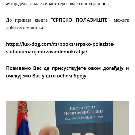
аутор дела за које се заинтересовала шира јавност.
“СРПСКО ПОЛАЗИШТЕ”
До приказа књиге
, можете
доћи путем линка:
https://lux-dog.com/rs/books/srpsko-polaziste-
sloboda-nacija-drzava-demokratija/
Позивамо Вас да присуствујете овом догађају и
очекујемо Вас у што већем броју.