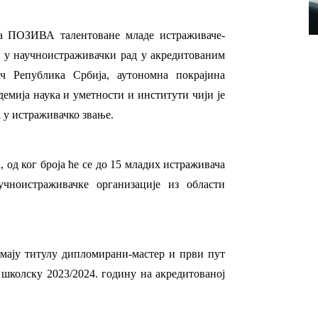
ја ПОЗИВА талентоване младе истраживаче-
е у научноистраживачки рад у акредитованим
ач Република Србија, аутономна покрајина
емија наука и уметности и институти чији је
а у истраживачко звање.
 од ког броја ће се до 15 младих истраживача
чноистраживачке организације из области
имају титулу дипломирани-мастер и први пут
 школску 2023/2024. годину на акредитованој