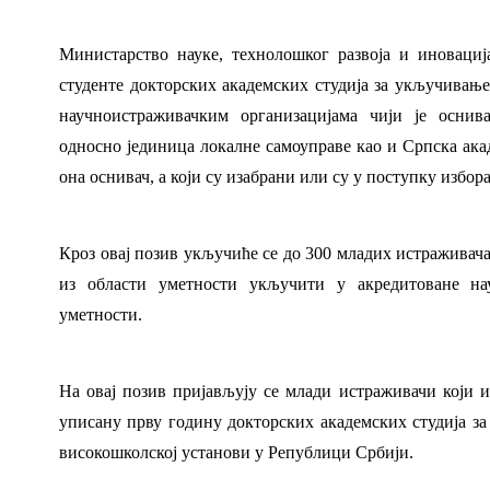
Министарство науке, технолошког развоја и иноваци
студенте докторских академских студија за укључивањ
научноистраживачким организацијама чији је оснив
односно јединица локалне самоуправе као и Српска акад
она оснивач, а који су изабрани или су у поступку избор
Кроз овај позив укључиће се до 300 младих истраживача,
из области уметности укључити у акредитоване нау
уметности.
На овај позив пријављују се млади истраживачи који 
уписану прву годину докторских академских студија за
високошколској установи у Републици Србији.