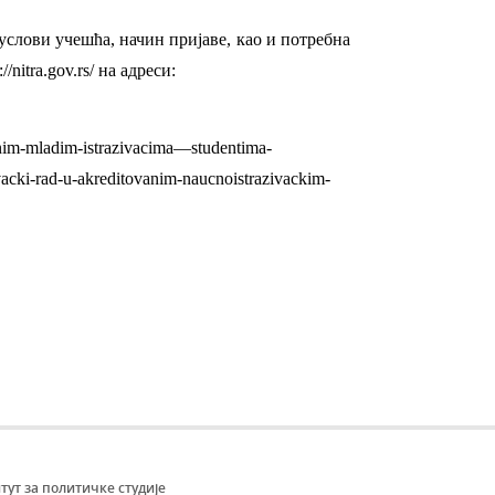
услови учешћа, начин пријаве, као и потребна
://nitra.gov.rs/
на адреси:
ovanim-mladim-istrazivacima—studentima-
vacki-rad-u-akreditovanim-naucnoistrazivackim-
тут за политичке студије