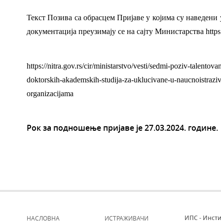
Текст Позива са обрасцем Пријаве у којима су наведени 
документација преузимају се на сајту Министарства
https
https://nitra.gov.rs/cir/ministarstvo/vesti/sedmi-poziv-talent
doktorskih-akademskih-studija-za-uklucivane-u-naucnoistrazi
organizacijama
Рок за подношење пријаве је 27.03.2024. године.
ИПС - Инсти
НАСЛОВНА
ИСТРАЖИВАЧИ