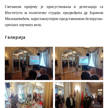
Свечаном пријему је присуствовала и делегација са
Института за политичке студије, предвођена др Зораном
Милошевићем, најистакнутијим представником белоруско-
српских научних веза.
Галерија