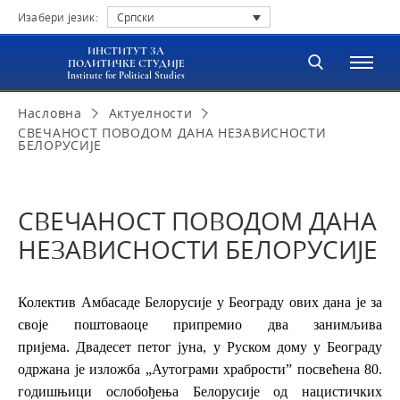
Изабери језик:
Српски
ИНСТИТУТ ЗА
ПОЛИТИЧКЕ СТУДИЈЕ
Institute for Political Studies
Насловна
Актуелности
СВЕЧАНОСТ ПОВОДОМ ДАНА НЕЗАВИСНОСТИ
БЕЛОРУСИЈЕ
СВЕЧАНОСТ ПОВОДОМ ДАНА
НЕЗАВИСНОСТИ БЕЛОРУСИЈЕ
Колектив Амбасаде Белорусије у Београду ових дана је за
своје поштоваоце припремио два занимљива
пријема.
Двадесет петог јуна, у Руском дому у Београду
одржана је изложба „Аутограми храбрости” посвећена 80.
годишњици ослобођења Белорусије од нацистичких