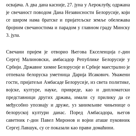
освајача. А два дана касније, 27. јуна у Аероклубу, одржана
је свечаност поводом Дана Независности Белорусије, који
се широм нама братске и пријатељске земље обележава
бројним свечаностима и парадом у главном граду Минску
3. јула.
Свечани пријем је отворио Његова Екселенција г-дин
Сергеј Малиновски, амбасадор Републике Белорусије у
Србији. Државне химне Белорусије и Србије маестрално је
отпевала белоруска уметница Дарија Исакович.
Уважени
гости, пријатељи Амбасаде Белорусије, из света политике,
војске, културе, науке, привреде, као и дипломатски
представници других држава, имали су прилику да се
међусобно упознају и друже, уз занимљиве чињенице о
белоруској култури данас. Поред Амбасадора, његов
саветник г-дин Павел Миронов и војни аташе пуковник
Сергеј Лавшук, су се показали као прави домаћини.