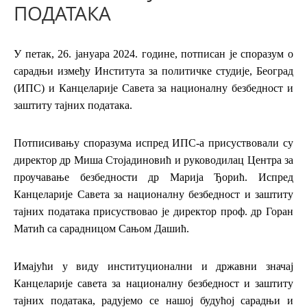
ПОДАТАКА
У петак, 26. јануара 2024. године, потписан је споразум о
сарадњи између Института за политичке студије, Београд
(ИПС) и Канцеларије Савета за националну безбедност и
заштиту тајних података.
Потписивању споразума испред ИПС-а присуствовали су
директор др Миша Стојадиновић и руководилац Центра за
проучавање безбедности др Марија Ђорић. Испред
Канцеларије Савета за националну безбедност и заштиту
тајних података присуствовао је директор проф. др Горан
Матић са сарадницом Сањом Дашић.
Имајући у виду институционални и државни значај
Канцеларије савета за националну безбедност и заштиту
тајних података, радујемо се нашој будућој сарадњи и