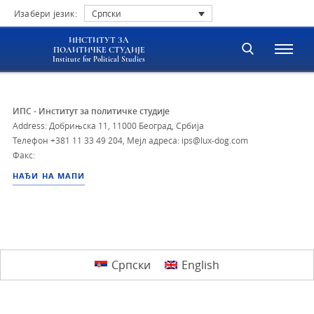
Изабери језик:
Српски
ИНСТИТУТ ЗА
ПОЛИТИЧКЕ СТУДИЈЕ
Institute for Political Studies
ИПС - Институт за политичке студије
Address: Добрињска 11, 11000 Београд, Србија
Телефон
+381 11 33 49 204
,
Мејл адреса: ips@lux-dog.com
Факс:
НАЂИ НА МАПИ
Српски
English