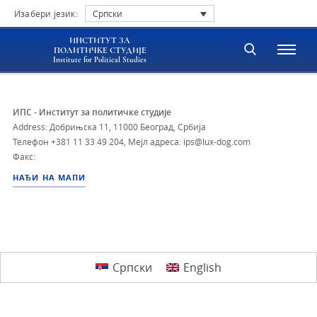
Изабери језик:
Српски
ИНСТИТУТ ЗА
ПОЛИТИЧКЕ СТУДИЈЕ
Institute for Political Studies
ИПС - Институт за политичке студије
Address: Добрињска 11, 11000 Београд, Србија
Телефон
+381 11 33 49 204
,
Мејл адреса: ips@lux-dog.com
Факс:
НАЂИ НА МАПИ
Српски
English