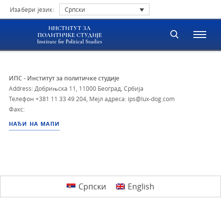
Изабери језик:
Српски
ИНСТИТУТ ЗА
ПОЛИТИЧКЕ СТУДИЈЕ
Institute for Political Studies
ИПС - Институт за политичке студије
Address: Добрињска 11, 11000 Београд, Србија
Телефон
+381 11 33 49 204
,
Мејл адреса: ips@lux-dog.com
Факс:
НАЂИ НА МАПИ
Српски
English