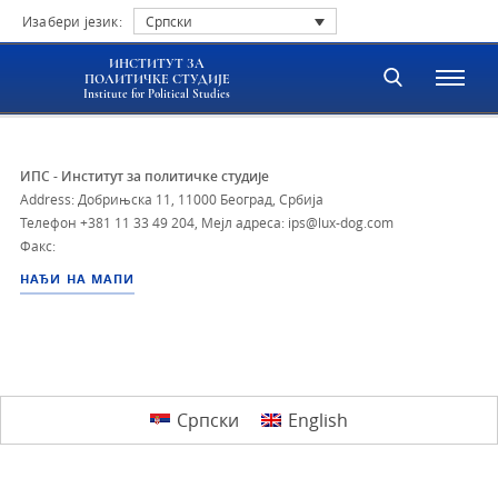
Изабери језик:
Српски
ИНСТИТУТ ЗА
ПОЛИТИЧКЕ СТУДИЈЕ
Institute for Political Studies
ИПС - Институт за политичке студије
Address: Добрињска 11, 11000 Београд, Србија
Телефон
+381 11 33 49 204
,
Мејл адреса: ips@lux-dog.com
Факс:
НАЂИ НА МАПИ
Српски
English