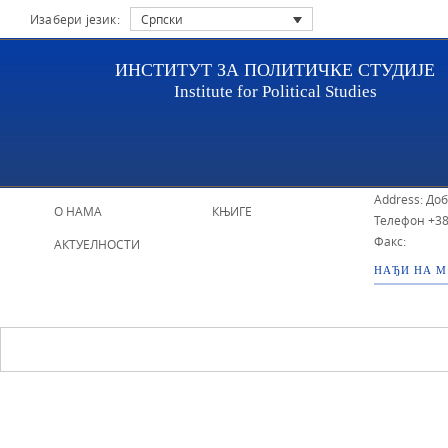
Изабери језик:
Српски
ИНСТИТУТ ЗА ПОЛИТИЧКЕ СТУДИЈЕ
Institute for Political Studies
НАСЛОВНА
ИСТРАЖИВАЧИ
ИПС - Инстит
Address: До
О НАМА
КЊИГЕ
Телефон
+38
Факс:
АКТУЕЛНОСТИ
НАЂИ НА 