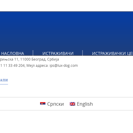
НАСЛОВНА
ИСТРАЖИВАЧИ
ИСТРАЖИВАЧКИ ЦЕ
ут за политичке студије
брињска 11, 11000 Београд, Србија
1 11 33 49 204
,
Мејл адреса: ips@lux-dog.com
МАПИ
Српски
English