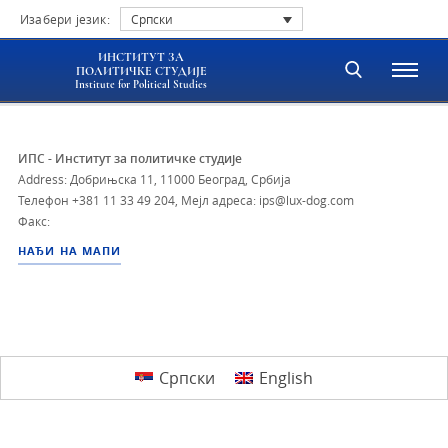
Изабери језик:
Српски
ИНСТИТУТ ЗА
ПОЛИТИЧКЕ СТУДИЈЕ
Institute for Political Studies
ИПС - Институт за политичке студије
Address: Добрињска 11, 11000 Београд, Србија
Телефон
+381 11 33 49 204
,
Мејл адреса: ips@lux-dog.com
Факс:
НАЂИ НА МАПИ
Српски
English