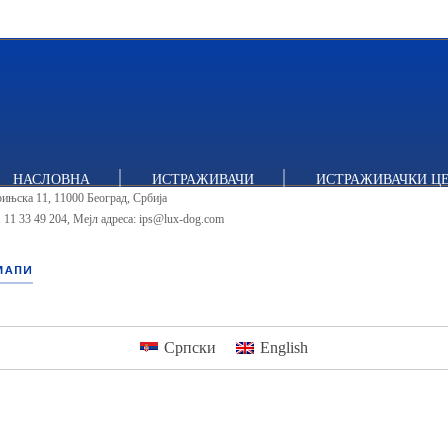
тут за политичке студије
НАСЛОВНА
ИСТРАЖИВАЧИ
ИСТРАЖИВАЧКИ Ц
ињска 11, 11000 Београд, Србија
 11 33 49 204
,
Мејл адреса: ips@lux-dog.com
МАПИ
Српски
English