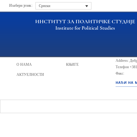
Изабери језик:
Српски
ИНСТИТУТ ЗА ПОЛИТИЧКЕ СТУДИЈЕ
Institute for Political Studies
ИПС - Инсти
НАСЛОВНА
ИСТРАЖИВАЧИ
Address: Добр
О НАМА
КЊИГЕ
Телефон
+381
Факс:
АКТУЕЛНОСТИ
НАЂИ НА 