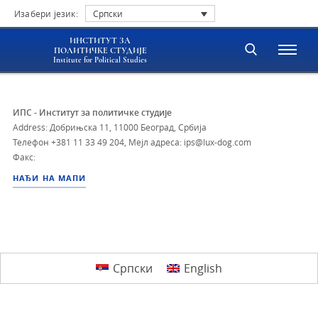
Изабери језик:
Српски
ИНСТИТУТ ЗА
ПОЛИТИЧКЕ СТУДИЈЕ
Institute for Political Studies
ИПС - Институт за политичке студије
Address: Добрињска 11, 11000 Београд, Србија
Телефон
+381 11 33 49 204
,
Мејл адреса: ips@lux-dog.com
Факс:
НАЂИ НА МАПИ
Српски
English