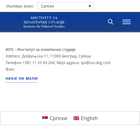
Изабери језик:
Српски
ИНСТИТУТ ЗА
ПОЛИТИЧКЕ СТУДИЈЕ
Institute for Political Studies
ИПС - Институт за политичке студије
Address: Добрињска 11, 11000 Београд, Србија
Телефон
+381 11 33 49 204
,
Мејл адреса: ips@lux-dog.com
Факс:
НАЂИ НА МАПИ
Српски
English