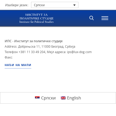
Изабери језик:
Српски
ИНСТИТУТ ЗА
ПОЛИТИЧКЕ СТУДИЈЕ
Institute for Political Studies
ИПС - Институт за политичке студије
Address: Добрињска 11, 11000 Београд, Србија
Телефон
+381 11 33 49 204
,
Мејл адреса: ips@lux-dog.com
Факс:
НАЂИ НА МАПИ
Српски
English