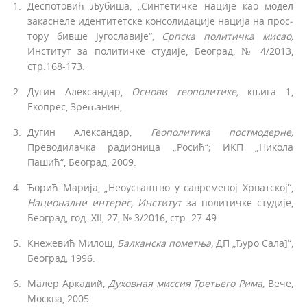
Деспотовић Љубиша, „Синтетичке нације као модел
закаснеле идентитетске консолидације нација на прос­
тору бивше Југославије“,
Српска политичка мисао,
Институт за политичке студије, Београд, № 4/2013,
стр.168-173.
Дугин Александар,
Основи геополитике,
књига 1,
Екопрес, Зрењанин,
Дугин Александар,
Геополитика постмодерне,
Преводилачка радионица „Росић“; ИКП „Никола
Пашић“, Београд, 2009.
Ђорић Марија, „Неоусташтво у савременој Хрватској“,
Национални интерес,
Институт
за политичке студије,
Београд, год. XII, 27, № 3/2016, стр. 27-49.
Кнежевић Милош,
Балканска
пометња,
ДП „Ђуро Са­ла]“,
Београд, 1996.
Малер Аркадий,
Духовная миссия Третьего Рима,
Вече,
Москва, 2005.