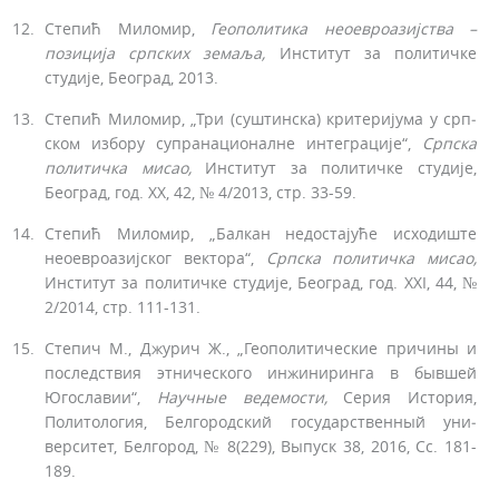
Степић Миломир,
Геополитика
неоевроазијства
–
позиција
српских
земаља,
Институт за политичке
студије, Београд, 2013.
Степић Миломир, „Три (суштинска) критеријума у срп­
ском избору супранационалне интеграције“,
Српска
политичка мисао,
Институт за политичке студије,
Београд, год. XX, 42, № 4/2013, стр. 33-59.
Степић Миломир, „Балкан недостајуће исходиште
неоевроазијског вектора“,
Српска политичка мисао,
Институт за политичке студије, Београд, год. XXI, 44, №
2/2014, стр. 111-131.
Степич М., Джурич Ж., „Геополитические причины и
последствия этнического инжиниринга в бывшей
Югославии“,
Научные ведемости,
Серия История,
Политология, Белгородский государственный уни­
верситет, Белгород, № 8(229), Выпуск 38, 2016, Сс. 181-
189.