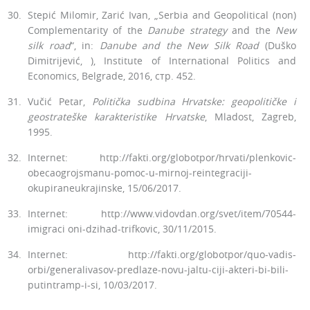
Stepić Milomir, Zarić Ivan, „Serbia and Geopolitical (non)
Complementarity of the
Danube strategy
and the
New
silk road
“, in:
Danube and the New Silk Road
(Duško
Dimitrijević, ), Institute of International Politics and
Economics, Belgrade, 2016, стр. 452.
Vučić Petar,
Politička sudbina Hrvatske: geopolitičke i
geostrateške karakteristike Hrvatske
, Mladost, Zagreb,
1995.
Internet: http://fakti.org/globotpor/hrvati/plenkovic-
obecaogrojsmanu-pomoc-u-mirnoj-reintegraciji-
okupiraneukrajinske, 15/06/2017.
Internet: http://www.vidovdan.org/svet/item/70544-
imigraci oni-dzihad-trifkovic, 30/11/2015.
Internet: http://fakti.org/globotpor/quo-vadis-
orbi/generalivasov-predlaze-novu-jaltu-ciji-akteri-bi-bili-
putintramp-i-si, 10/03/2017.