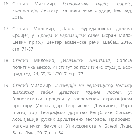
Степић Миломир,
Геополитика
идеје, теорије,
кон
цепције,
Институт за политичке студије, Београд,
2016.
Степић Миломир, „Лажна буридановска дилема
Србије“, у:
Србија
и
Евроазијски
савез
(Зоран Мило­
шевич прир.), Центар академске речи, Шабац, 2016,
стр. 71-87.
Степић
Миломир,
„Исламски
Heartland
‘, Српска
политичка мисао, Институт за политичке студије, Бео­
град, год. 24, 55, № 1/2017, стр. 77.
Степић
Миломир,
„Позиција
на
евроазијској Великој
шаховској
табли двадесет година после“,
у:
Геополитички процеси у савременом евроазијском
прос­тору (Александар Георгиевич Дружинин, Рајко
Гњато, ур.), Географско друштво Републике Српске;
Асоцијација руских друштвених географа; Природно-
математички факултет Универзитета у Бањој Луци,
Бања Лука, 2017, стр. 84.