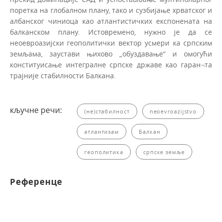
поретка на глобалном плану, тако и сузбијање хрватског и
албанског чиниоца као атлантистичких експонената на
балканском плану. Истовремено, нужно је да се
неоевроазијски геополитички вектор усмери ка српским
земљама, заустави њихово „обуздавање“ и омогући
конституисање интегралне српске државе као гаран¬та
трајније стабилности Балкана.
кључне речи:
(не)стабилност
neoevroazij­stvo
атлантизам
Балкан
геополитика
српске земље
Референце