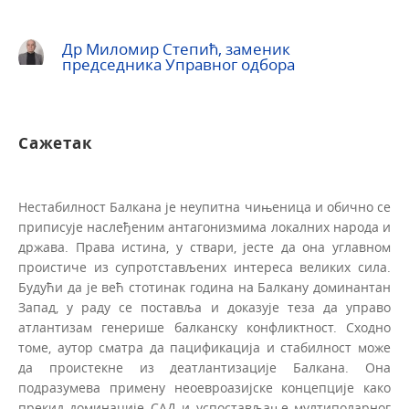
Др Миломир Степић, заменик
председника Управног одбора
Сажетак
Нестабилност Балкана је неупитна чињеница и обично се
приписује наслеђеним антагонизмима локалних народа и
држава. Права истина, у ствари, јесте да она углавном
проистиче из супротстављених интереса великих сила.
Будући да је већ стотинак година на Балкану доминантан
Запад, у раду се поставља и доказује теза да управо
атлантизам генерише балканску конфликтност. Сходно
томе, аутор сматра да пацификација и стабилност може
да проистекне из деатлантизације Балкана. Она
подразумева примену неоевроазијске концепције како
прекид доминације САД и успостављање мултиполарног