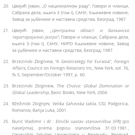
Цвијић Јован, „О националном раду“, Говори и чланци,
Сабрана дела, књига 3 (том I), САНУ; Књижевне новине;
Завод за уџбенике и наставна средства, Бео­град, 1987.
Цвијић Јован, „
Централна област и балканско
тери
торијално језгро“,
Говори и чланци, Сабрана дела,
књига 3 (том I), САНУ; НИРО Књижевне новине; За­вод
за уџбенике и наставна средства, Београд, 1987.
Brzezinski Zbigniew, “A Geostrategy for Eurasia”,
Foreign
Affairs,
Council on Foreign Relations Inc, New York, vol. 76,
№ 5, September/October 1997, p. 60.
Brzezinski Zbigniew,
The Choice: Global Domination or
Global Leadership,
Basic Books, New York, 2004.
Bžežinski Zbignjev,
Velika šahovska
tabla
,
CID, Podgorica;
Romanov, Banja Luka, 2001.
Đurić Vladimir i dr.:
Etnički sastav stanovništva SFRJ
(po
naseljima), prema popisu stanovništva 31.03.1981.,
Geografski fakultet Univerziteta u Beogradu, Beograd,