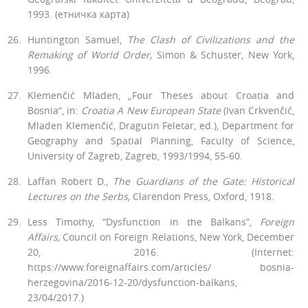
1993. (етничка карта)
Huntington Samuel,
The Clash of Civilizations and the
Remaking of World Order,
Simon & Schuster, New York,
1996.
Klemenčić Mladen, „Four Theses about Croatia and
Bosnia“, in:
Croatia A New European State
(Ivan Crkvenčić,
Mladen Klemenčić, Dragutin Feletar, ed.), Department for
Geography and Spatial Planning, Faculty of Science,
University of Zagreb, Zagreb, 1993/1994, 55-60.
Laffan Robert D.,
The Guardians of the Gate: Historical
Lectures on the Serbs,
Clarendon Press, Oxford, 1918.
Less Timothy, “Dysfunction in the Balkans”,
Foreign
Affairs,
Council on Foreign Relations, New York, December
20, 2016. (Internet:
https://www.foreignaffairs.com/articles/ bosnia-
herzegovina/2016-12-20/dysfunction-balkans,
23/04/2017.)