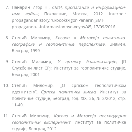
Панарин Игор Н.,
СМИ, пропаганда и информацион­
ные войны,
Поколение, Москва, 2012. Internet:
propagandahistory.ru/books/Igor-Panarin_SMI-
propaganda-i-informatsionnye-voyny/45, 17/09/2016.
Степић Миломир,
Косово и
Метохија
политичко-
географске и геополитичке перспективе,
Знамен,
Београд, 1999.
Степић Миломир,
У вртлогу
балканизације,
ЈП
Службени лист СРЈ; Институт за геополитичке студије,
Београд, 2001.
Степић Миломир, „О српском геополитичком
идентитету“,
Српска политичка мисао,
Институт за
поли­тичке студије, Београд, год. XIX, 36, № 2/2012, стр.
11-40.
Степић Миломир,
Косово и
Метохија
постмодерни
геополитички експеримент
, Институт за политичке
студије, Београд, 2012.