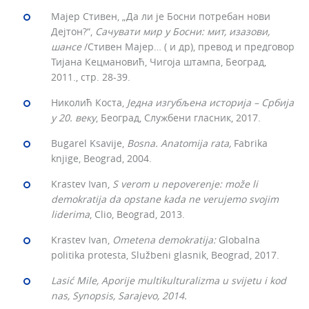
Мајер Стивен, „Да ли је Босни потребан нови
Дејтон?“,
Сачувати мир у Босни: мит, изазови,
шансе
/Стивен Мајер… ( и др), превод и предговор
Тијана Кецмановић, Чигоја штампа, Београд,
2011., стр. 28-39.
Николић Коста,
Једна изгубљена историја – Србија
у 20. веку
, Београд, Службени гласник, 2017.
Bugarel Ksavije,
Bosna. Anatomija rata,
Fabrika
knjige, Beograd, 2004.
Krastev Ivan,
S verom u nepoverenje: može li
demokratija da opstane kada ne verujemo svojim
liderima
, Clio, Beograd, 2013.
Krastev Ivan,
Ometena demokratija:
Globalna
politika protesta, Službeni glasnik, Beograd, 2017.
Lasić Mile,
Aporije multikulturalizma u svijetu i kod
nas,
Synopsis, Sarajevo, 2014.