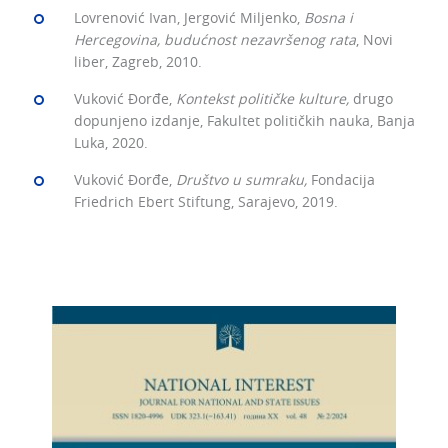
Lovrenović Ivan, Jergović Miljenko,
Bosna i
Hercegovina, budućnost nezavršenog rata
, Novi
liber, Zagreb, 2010.
Vuković Đorđe,
Kontekst političke kulture,
drugo
dopunjeno izdanje, Fakultet političkih nauka, Banja
Luka, 2020.
Vuković Đorđe,
Društvo u sumraku,
Fondacija
Friedrich Ebert Stiftung, Sarajevo, 2019.