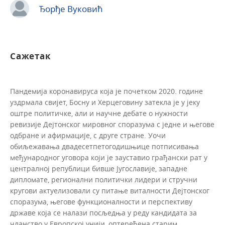
Ђорђе Вуковић
Сажетак
Пандемија коронавируса која је почетком 2020. године
уздрмала свијет, Босну и Херцеговину затекла је у јеку
оштре политичке, али и научне дебате о нужности
ревизије Дејтонског мировног споразума с једне и његове
одбране и афирмације, с друге стране. Уочи
обиљежавања двадесетпетогодишњице потписивања
међународног уговора који је зауставио грађански рат у
централној републици бивше Југославије, западне
дипломате, регионални политички лидери и стручни
кругови актуелизовали су питање виталности Дејтонског
споразума, његове функционалности и перспективу
државе која се налази посљедња у реду кандидата за
чланство у Европској унији, оптерећена старим