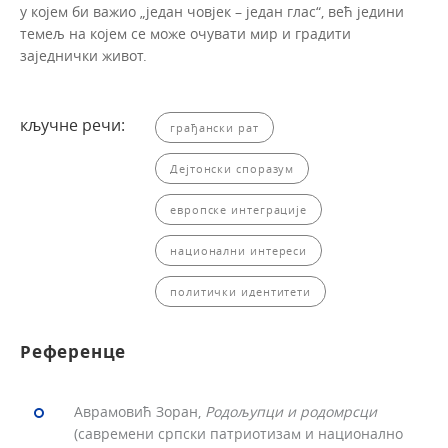
у којем би важио „један човјек – један глас“, већ једини
темељ на којем се може очувати мир и градити
заједнички живот.
кључне речи:
грађански рат
Дејтонски споразум
европске интеграције
национални интереси
политички идентитети
Референце
Аврамовић Зоран,
Родољупци и родомрсци
(савремени српски патриотизам и национално