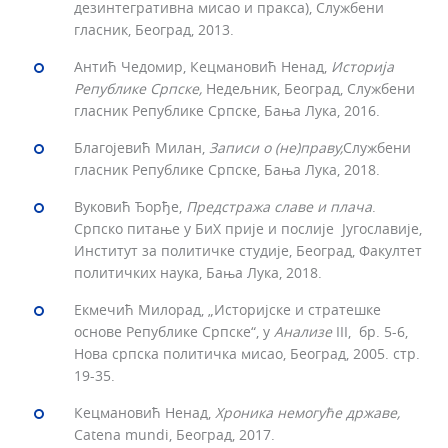
дезинтегративна мисао и пракса), Службени
гласник, Београд, 2013.
Антић Чедомир, Кецмановић Ненад,
Историја
Републике Српске,
Недељник, Београд, Службени
гласник Републике Српске, Бања Лука, 2016.
Благојевић Милан,
Записи о (не)праву,
Службени
гласник Републике Српске, Бања Лука, 2018.
Вуковић Ђорђе,
Предстража славе и плача
.
Српско питање у БиХ прије и послије Југославије,
Институт за политичке студије, Београд, Факултет
политичких наука, Бања Лука, 2018.
Екмечић Милорад, „Историјске и стратешке
основе Републике Српске“, у
Анализе
III, бр. 5-6,
Нова српска политичка мисао, Београд, 2005. стр.
19-35.
Кецмановић Ненад,
Хроника немогуће државе,
Catena mundi, Београд, 2017.