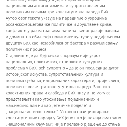
националним антагонизмима и супротстављеним
политичким вољама три конститутивна народа БиХ.
Аутор овог текста указује на парадигме о узроцима
босанскохерцеговачке политичке и друштвене кризе,
конфликте у разматрањима начина њеног разрјешавања
и доминатна обиљежја политичке културе у подијељеном
друштву БиХ као незаобилазног фактора у разумијевању
политичких процеса.
Стајалиште је да Дејтонски споразум није узрок
националних, политичких, етничких и културних
проблема у БиХ, већ супротно – да је он посљедица дугог
историјског искуства, супротстављених култура и
политика сјећања, националних карактера и, прије свега,
политичке воље три констутутивна народа. Заштита
колективних права и слобода у БиХ нису и не могу се
представљати као угрожавања појединачних и
мањинских, али ни као „етничке подјеле“ и
„националистичке тежње“. Уставно позиционирање
конститутивних народа у БиХ (оно што је некада сматрано
„националним кључем“) није прелазно рјешење до стања