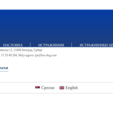
тут за политичке студије
НАСЛОВНА
ИСТРАЖИВАЧИ
ИСТРАЖИВАЧКИ Ц
ињска 11, 11000 Београд, Србија
 11 33 49 204
,
Мејл адреса: ips@lux-dog.com
МАПИ
Српски
English