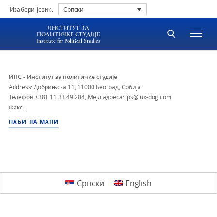
Изабери језик:
Српски
ИНСТИТУТ ЗА
ПОЛИТИЧКЕ СТУДИЈЕ
Institute for Political Studies
ИПС - Институт за политичке студије
Address: Добрињска 11, 11000 Београд, Србија
Телефон
+381 11 33 49 204
,
Мејл адреса: ips@lux-dog.com
Факс:
НАЂИ НА МАПИ
Српски
English