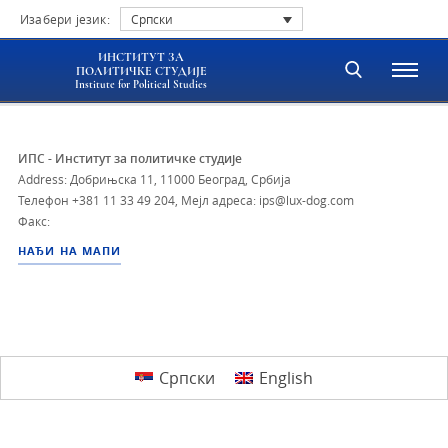
Изабери језик:
Српски
ИНСТИТУТ ЗА
ПОЛИТИЧКЕ СТУДИЈЕ
Institute for Political Studies
ИПС - Институт за политичке студије
Address: Добрињска 11, 11000 Београд, Србија
Телефон
+381 11 33 49 204
,
Мејл адреса: ips@lux-dog.com
Факс:
НАЂИ НА МАПИ
Српски
English