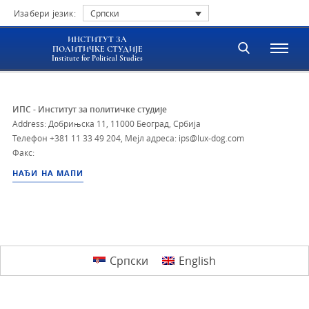
Изабери језик:
Српски
ИНСТИТУТ ЗА
ПОЛИТИЧКЕ СТУДИЈЕ
Institute for Political Studies
ИПС - Институт за политичке студије
Address: Добрињска 11, 11000 Београд, Србија
Телефон
+381 11 33 49 204
,
Мејл адреса: ips@lux-dog.com
Факс:
НАЂИ НА МАПИ
Српски
English