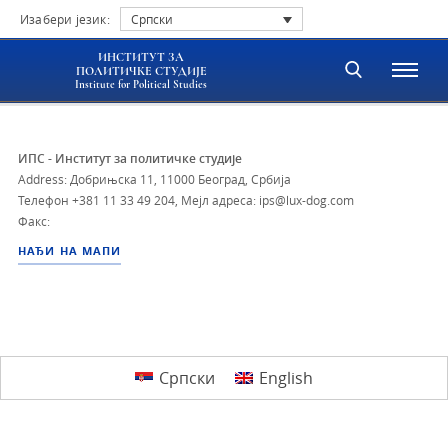
Изабери језик:
Српски
ИНСТИТУТ ЗА
ПОЛИТИЧКЕ СТУДИЈЕ
Institute for Political Studies
ИПС - Институт за политичке студије
Address: Добрињска 11, 11000 Београд, Србија
Телефон
+381 11 33 49 204
,
Мејл адреса: ips@lux-dog.com
Факс:
НАЂИ НА МАПИ
Српски
English