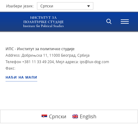
Изабери језик:
Српски
ИНСТИТУТ ЗА
ПОЛИТИЧКЕ СТУДИЈЕ
Institute for Political Studies
ИПС - Институт за политичке студије
Address: Добрињска 11, 11000 Београд, Србија
Телефон
+381 11 33 49 204
,
Мејл адреса: ips@lux-dog.com
Факс:
НАЂИ НА МАПИ
Српски
English