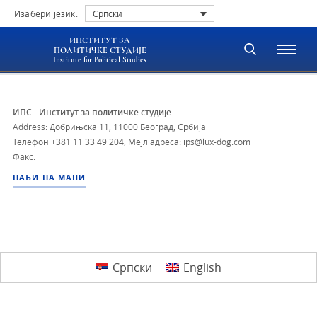
Изабери језик:
Српски
ИНСТИТУТ ЗА
ПОЛИТИЧКЕ СТУДИЈЕ
Institute for Political Studies
ИПС - Институт за политичке студије
Address: Добрињска 11, 11000 Београд, Србија
Телефон
+381 11 33 49 204
,
Мејл адреса: ips@lux-dog.com
Факс:
НАЂИ НА МАПИ
Српски
English