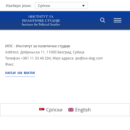
Изабери језик:
Српски
ИНСТИТУТ ЗА
ПОЛИТИЧКЕ СТУДИЈЕ
Institute for Political Studies
ИПС - Институт за политичке студије
Address: Добрињска 11, 11000 Београд, Србија
Телефон
+381 11 33 49 204
,
Мејл адреса: ips@lux-dog.com
Факс:
НАЂИ НА МАПИ
Српски
English