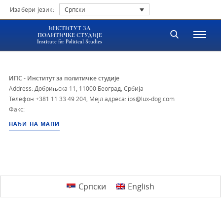
Изабери језик:
Српски
ИНСТИТУТ ЗА
ПОЛИТИЧКЕ СТУДИЈЕ
Institute for Political Studies
ИПС - Институт за политичке студије
Address: Добрињска 11, 11000 Београд, Србија
Телефон
+381 11 33 49 204
,
Мејл адреса: ips@lux-dog.com
Факс:
НАЂИ НА МАПИ
Српски
English