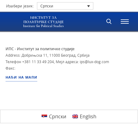
Изабери језик:
Српски
ИНСТИТУТ ЗА
ПОЛИТИЧКЕ СТУДИЈЕ
Institute for Political Studies
ИПС - Институт за политичке студије
Address: Добрињска 11, 11000 Београд, Србија
Телефон
+381 11 33 49 204
,
Мејл адреса: ips@lux-dog.com
Факс:
НАЂИ НА МАПИ
Српски
English