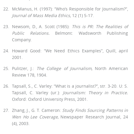
McManus, H. (1997): “Who’s Responsible for Journalism?”,
Journal of Mass Media Ethics
,
12 (1) 5-17.
Newsom, D., A. Scott (1985):
This is PR: The Realities of
Public Relations
.
Bel­mont: Wadsworth Publishing
Company.
Howard Good: “We Need Ethics Examples”, Quill, april
2001.
Pulitzer, J.:
The College of Journalism
,
North American
Review 178, 1904.
Tapsall, S., C. Varley: “What is a journalist?”, str. 3-20. U: S.
Tapsall, C. Varley (ur.):
Journalism: Theory in Practice
.
Oxford: Oxford University Press, 2001.
Zhang, Ј., G. T. Cameron:
Study Finds Sourcing Patterns in
Wen Ho Lee Coverage
,
Newspaper Research Journal, 24
(4), 2003.