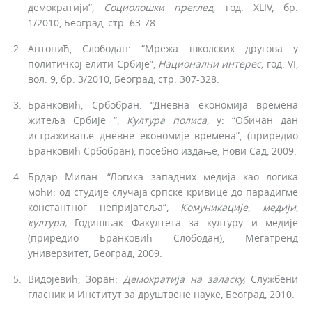
демократији”,
Социолошки преглед
,
год. XLIV, бр.
1/2010, Београд, стр. 63-78.
Антонић, Слободан: “Мрежа школских другова у
политичкој елити Србије”,
Национални интерес
,
год. VI,
вол. 9, бр. 3/2010, Београд, стр. 307-328.
Бранковић, Србобран: “Дневна економија времена
житеља Србије “,
Култура полиса
,
у: “Обичан дан
истраживање дневне економије времена”, (приредио
Бранковић Србобран), посебно издање, Нови Сад, 2009.
Брдар Милан: “Логика западних медија као логика
моћи: од студије случаја српске кривице до парадигме
константног непријатеља”,
Комуникације, медији,
култура
,
Годишњак Факултета за културу и медије
(приредио Бранковић Слободан), Мегатренд
универзитет, Београд, 2009.
Видојевић, Зоран:
Демократија
на заласку
,
Службени
гласник и Институт за друштвене науке, Београд, 2010.