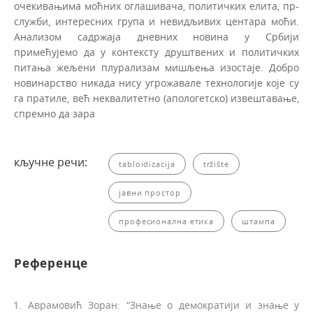
очекивањима моћних оглашивача, политичких елита, пр-
служби, интересних група и невидљивих центара моћи.
Анализом садржаја дневних новина у Србији
примећујемо да у контексту друштвених и политичких
питања жељени плурализам мишљења изостаје. Добро
новинарство никада нису угрожавале технологије које су
га пратиле, већ неквалитетно (апологетско) извештавање,
спремно да зара
кључне речи:
tabloidizacija
tržište
јавни простор
професионална етика
штампа
Референце
Аврамовић Зоран: “Знање о демократији и знање у