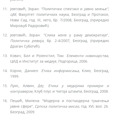
Јевтовић, Зоран: “Политички спектакл и јавно мнење
”,
ЦМ,
Факултет политичких наука, Београд и Протокол,
Нови Сад, год. III, лето, бр. 7/2008, Београд, (приредио
Мирољуб Радојковић).
Јевтовић, Зоран: “Слика жене у раму демократије”,
Политичка
ревија,
бр. 2-4/2007, Београд, (приредио
Драган Суботић).
Ковач, Бил и Розенстил, Том:
Елементи новинарства
,
ЦИД и Институт за медије, Подгорица, 2006.
Корни, Даниел:
Етика
информисања
,
Клио, Београд,
1999.
Луис, Алвин, Деј:
Етика у
медијима
примери и
контраверзе
,
Клуб плус и Чигоја штампа, Београд, 2008.
Пешић, Милена: “Модерна и постмодерна тумачења
јавне сфере”,
Српска по­литичка мисао
,
год. XVI, вол. 26.
Београд, 2009.