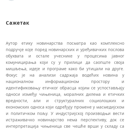
Сажетак
Аутор етику новинарства посматра као комплексно
подручје које поред новинарских и уређивачких послова
обухвата и остале учеснике у процесима јавног
комуницирања који су у прилици да саопште своја
мишљења, идеје и програме како би утицали на друге.
Фокус је на анализи садржаја водећих новина у
националном информационом простору и
идентификовању етичког обрасца којим се успостављају
односи између чињеница, моралних дилема и етичких
вредности, али и структуралних социолошких и
економских односа који одређују промене у масмедијском
и политичком пољу. У индустријској производњи вести
истраживачко новинарство нема перспективу, док се
интерпретација чињеница све чешће врши у складу са