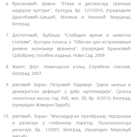
Вуксановић, Дивна: “Етика и дислексија: границе
медијске културе”,
Кул­тура
,
бр. 127/2010, (приредиле
Драгићевић-Шешић, Милена и Николић Мирјана),
Београд.
Деспотовић, Љубиша: “Слободно време и животни
стилови”,
Култура поли­са
,
у: “Обичан дан истраживање
дневне економије времена”, (приредио Бранковић
Србобран), посебно издање, Нови Сад, 2009.
Жакет, Дејл:
Новинарска етика
,
Службени гласник,
Београд, 2007.
Јевтовић Зоран, Петровић Радивоје: “Јавно мнење и
демократски дефицит у добу мултимедија”,
Српска
политичка мисао
,
год. XVlI, вол. 30, бр. 4/2010, Београд,
(приредио Живојин Ђурић).
Јевтовић, Зоран: “Масмедијски преображај тероризма
и религије у глобалном поретку,
Политикологија
религије
,
бр. 1/2007, Београд, (приредио Мирољуб
Јевтић).