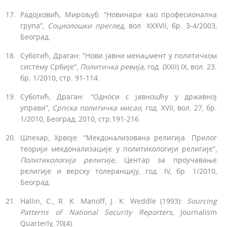
Радојковић, Мирољуб: “Новинари као професионална
група”,
Социолошки преглед
,
вол. XXXVII, бр. 3-4/2003,
Београд.
Суботић, Драган: “Нови јавни менаџмент у политичком
систему Србије“,
По­литичка
ревија
,
год. (XXII) IX, вол. 23.
бр. 1/2010, стр. 91-114.
Суботић, Драган: “Односи с јавношћу у државној
управи”,
Српска политичка мисао
,
год. XVII, вол. 27, бр.
1/2010, Београд, 2010, стр.191-216
Шпехар, Хрвоје: “Мекдонализована религија. Прилог
теорији мекдонализације у политикологији религије”,
Политикологија религије
,
Центар за проучавање
религије и верску толеранцију, год. IV, бр. 1/2010,
Београд.
Hallin, C., R. K. Manoff, J. K. Weddle (1993):
Sourcing
Patterns
of
National
Security
Reporters
,
Journalism
Quarterly, 70(4).