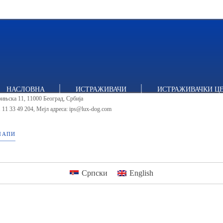
тут за политичке студије
НАСЛОВНА
ИСТРАЖИВАЧИ
ИСТРАЖИВАЧКИ Ц
ињска 11, 11000 Београд, Србија
 11 33 49 204
,
Мејл адреса: ips@lux-dog.com
МАПИ
Српски
English