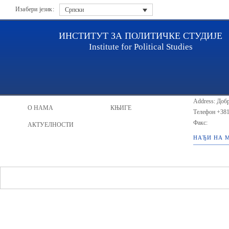
Изабери језик:
Српски
ИНСТИТУТ ЗА ПОЛИТИЧКЕ СТУДИЈЕ
Institute for Political Studies
ИПС - Инсти
НАСЛОВНА
ИСТРАЖИВАЧИ
Address: Добр
О НАМА
КЊИГЕ
Телефон
+381
Факс:
АКТУЕЛНОСТИ
НАЂИ НА 