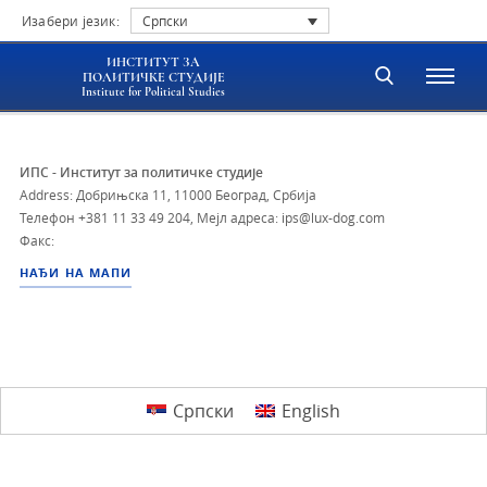
Изабери језик:
Српски
ИНСТИТУТ ЗА
ПОЛИТИЧКЕ СТУДИЈЕ
Institute for Political Studies
ИПС - Институт за политичке студије
Address: Добрињска 11, 11000 Београд, Србија
Телефон
+381 11 33 49 204
,
Мејл адреса: ips@lux-dog.com
Факс:
НАЂИ НА МАПИ
Српски
English