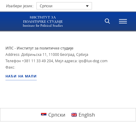
Изабери језик:
Српски
ИНСТИТУТ ЗА
ПОЛИТИЧКЕ СТУДИЈЕ
Institute for Political Studies
ИПС - Институт за политичке студије
Address: Добрињска 11, 11000 Београд, Србија
Телефон
+381 11 33 49 204
,
Мејл адреса: ips@lux-dog.com
Факс:
НАЂИ НА МАПИ
Српски
English