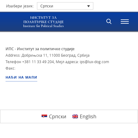
Изабери језик:
Српски
ИНСТИТУТ ЗА
ПОЛИТИЧКЕ СТУДИЈЕ
Institute for Political Studies
ИПС - Институт за политичке студије
Address: Добрињска 11, 11000 Београд, Србија
Телефон
+381 11 33 49 204
,
Мејл адреса: ips@lux-dog.com
Факс:
НАЂИ НА МАПИ
Српски
English