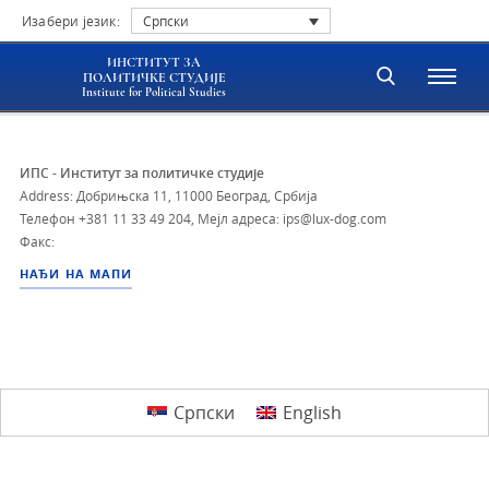
Изабери језик:
Српски
ИНСТИТУТ ЗА
ПОЛИТИЧКЕ СТУДИЈЕ
Institute for Political Studies
ИПС - Институт за политичке студије
Address: Добрињска 11, 11000 Београд, Србија
Телефон
+381 11 33 49 204
,
Мејл адреса: ips@lux-dog.com
Факс:
НАЂИ НА МАПИ
Српски
English