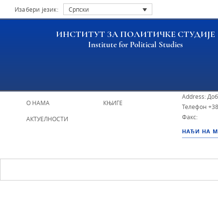
Изабери језик:
Српски
ИНСТИТУТ ЗА ПОЛИТИЧКЕ СТУДИЈЕ
Institute for Political Studies
ИПС - Инсти
НАСЛОВНА
ИСТРАЖИВАЧИ
Address: До
О НАМА
КЊИГЕ
Телефон
+38
Факс:
АКТУЕЛНОСТИ
НАЂИ НА 