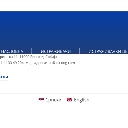
тут за политичке студије
НАСЛОВНА
ИСТРАЖИВАЧИ
ИСТРАЖИВАЧКИ ЦЕ
брињска 11, 11000 Београд, Србија
1 11 33 49 204
,
Мејл адреса: ips@lux-dog.com
МАПИ
Српски
English