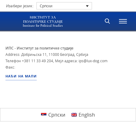
Изабери језик:
Српски
ИНСТИТУТ ЗА
ПОЛИТИЧКЕ СТУДИЈЕ
Institute for Political Studies
ИПС - Институт за политичке студије
Address: Добрињска 11, 11000 Београд, Србија
Телефон
+381 11 33 49 204
,
Мејл адреса: ips@lux-dog.com
Факс:
НАЂИ НА МАПИ
Српски
English