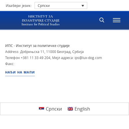
Изабери језик:
Српски
ИНСТИТУТ ЗА
ПОЛИТИЧКЕ СТУДИЈЕ
Institute for Political Studies
ИПС - Институт за политичке студије
Address: Добрињска 11, 11000 Београд, Србија
Телефон
+381 11 33 49 204
,
Мејл адреса: ips@lux-dog.com
Факс:
НАЂИ НА МАПИ
Српски
English