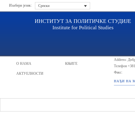
Изабери језик:
Српски
ИНСТИТУТ ЗА ПОЛИТИЧКЕ СТУДИЈЕ
Institute for Political Studies
ИПС - Инсти
НАСЛОВНА
ИСТРАЖИВАЧИ
Address: Добр
О НАМА
КЊИГЕ
Телефон
+381
Факс:
АКТУЕЛНОСТИ
НАЂИ НА 