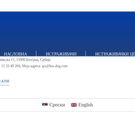
тут за политичке студије
НАСЛОВНА
ИСТРАЖИВАЧИ
ИСТРАЖИВАЧКИ Ц
ињска 11, 11000 Београд, Србија
 11 33 49 204
,
Мејл адреса: ips@lux-dog.com
МАПИ
Српски
English