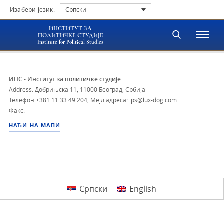
Изабери језик:
Српски
ИНСТИТУТ ЗА
ПОЛИТИЧКЕ СТУДИЈЕ
Institute for Political Studies
ИПС - Институт за политичке студије
Address: Добрињска 11, 11000 Београд, Србија
Телефон
+381 11 33 49 204
,
Мејл адреса: ips@lux-dog.com
Факс:
НАЂИ НА МАПИ
Српски
English