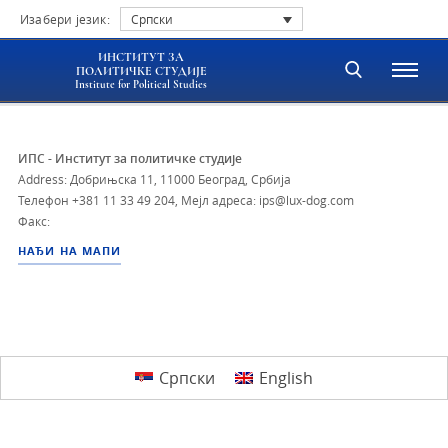
Изабери језик:
Српски
ИНСТИТУТ ЗА
ПОЛИТИЧКЕ СТУДИЈЕ
Institute for Political Studies
ИПС - Институт за политичке студије
Address: Добрињска 11, 11000 Београд, Србија
Телефон
+381 11 33 49 204
,
Мејл адреса: ips@lux-dog.com
Факс:
НАЂИ НА МАПИ
Српски
English