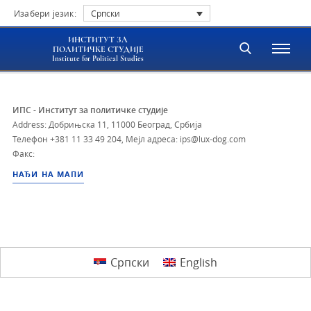
Изабери језик:
Српски
ИНСТИТУТ ЗА
ПОЛИТИЧКЕ СТУДИЈЕ
Institute for Political Studies
ИПС - Институт за политичке студије
Address: Добрињска 11, 11000 Београд, Србија
Телефон
+381 11 33 49 204
,
Мејл адреса: ips@lux-dog.com
Факс:
НАЂИ НА МАПИ
Српски
English