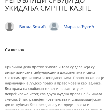
РЕПУБЛИЦИ СРБИЈИ ДО
УКИДАЊА СМРТНЕ КАЗНЕ
Ванда Божић
Мирјана Ђукић
Сажетак
Кривична дела против живота и тела су дела која су
инкриминисана међународним документима и свим
светским кривичним законодавствима. Право на живот је
најзначајније људско право и право човека као јединке.
Без права на слободан живот и на заштиту од
повређивања истог, сва друга људска права не би имала
смисла. Ипак, развојем човечанства и цивилизацијским
достигнућима без преседана у историји човека и