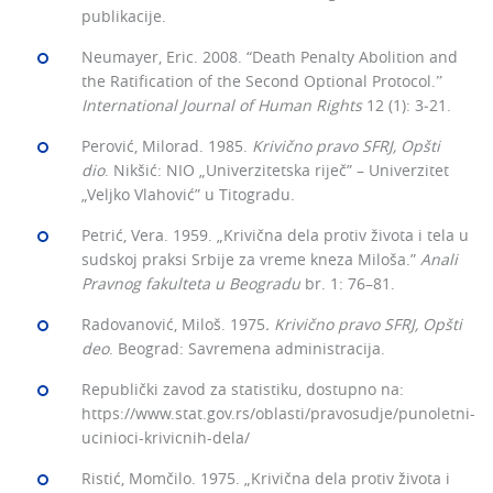
publikacije.
Neumayer, Eric. 2008. “Death Penalty Abolition and
the Ratification of the Second Optional Protocol.ˮ
International Journal of Human Rights
12 (1): 3‒21.
Perović, Milorad. 1985.
Krivično pravo SFRJ, Opšti
dio
. Nikšić: NIO „Univerzitetska riječ” – Univerzitet
„Veljko Vlahović” u Titogradu.
Petrić, Vera. 1959. „Krivična dela protiv života i tela u
sudskoj praksi Srbije za vreme kneza Miloša.”
Anali
Pravnog fakulteta u Beogradu
br. 1: 76–81.
Radovanović, Miloš. 1975
. Krivično pravo SFRJ, Opšti
deo
. Beograd: Savremena administracija.
Republički zavod za statistiku, dostupno na:
https://www.stat.gov.rs/oblasti/pravosudje/punoletni-
ucinioci-krivicnih-dela/
Ristić, Momčilo. 1975. „Krivična dela protiv života i