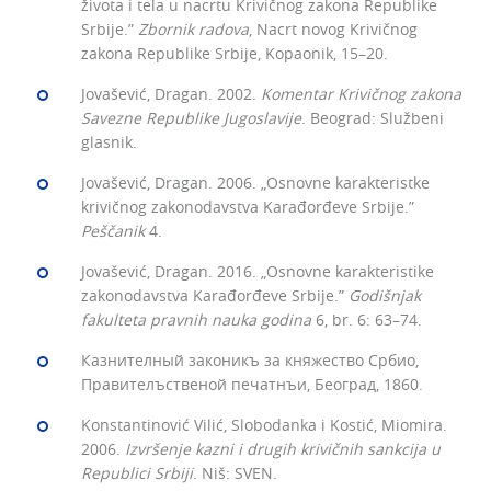
života i tela u nacrtu Krivičnog zakona Republike
Srbije.”
Zbornik radova
, Nacrt novog Krivičnog
zakona Republike Srbije, Kopaonik, 15–20.
Jovašević, Dragan. 2002.
Komentar Krivičnog zakona
Savezne Republike Jugoslavije
. Beograd: Službeni
glasnik.
Jovašević, Dragan. 2006. „Osnovne karakteristke
krivičnog zakonodavstva Karađorđeve Srbije.”
Peščanik
4.
Jovašević, Dragan. 2016. „Osnovne karakteristike
zakonodavstva Karađorđeve Srbije.”
Godišnjak
fakulteta
pravnih nauka godina
6, br. 6: 63–74.
Казнителный законикъ за княжество Србио,
Правителъственой печатнъи, Београд, 1860.
Konstantinović Vilić, Slobodanka i Kostić, Miomira.
2006.
Izvršenje kazni i drugih krivičnih sankcija u
Republici Srbiji
. Niš: SVEN.