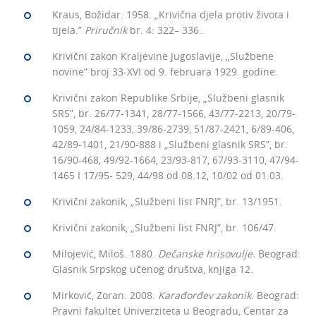
Kraus, Božidar. 1958. „Krivična djela protiv života i
tijela.”
Priručnik
br. 4: 322– 336..
Krivični zakon Kraljevine Jugoslavije, „Službene
novine” broj 33-XVI od 9. februara 1929. godine.
Krivični zakon Republike Srbije, „Službeni glasnik
SRS”, br. 26/77-1341, 28/77-1566, 43/77-2213, 20/79-
1059, 24/84-1233, 39/86-2739, 51/87-2421, 6/89-406,
42/89-1401, 21/90-888 i „Službeni glasnik SRS”, br.
16/90-468, 49/92-1664, 23/93-817, 67/93-3110, 47/94-
1465 I 17/95- 529, 44/98 od 08.12, 10/02 od 01.03.
Krivični zakonik, „Službeni list FNRJ”, br. 13/1951.
Krivični zakonik, „Službeni list FNRJ”, br. 106/47.
Milojević, Miloš. 1880.
Dečanske hrisovulje.
Beograd:
Glasnik Srpskog učenog društva, knjiga 12.
Mirković, Zoran. 2008.
Karađorđev zakonik
. Beograd:
Pravni fakultet Univerziteta u Beogradu, Centar za