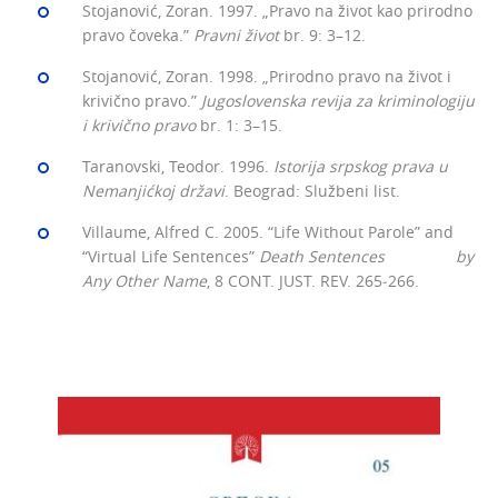
Stojanović, Zoran. 1997. „Pravo na život kao prirodno
pravo čoveka.”
Pravni život
br. 9: 3–12.
Stojanović, Zoran. 1998. „Prirodno pravo na život i
krivično pravo.”
Jugoslovenska revija za kriminologiju
i krivično pravo
br. 1: 3–15.
Taranovski, Teodor. 1996.
Istorija srpskog prava u
Nemanjićkoj državi
. Beograd: Službeni list.
Villaume, Alfred C. 2005. “Life Without Parole” and
“Virtual Life Sentences”
Death Sentences by
Any Other
Name
, 8 CONT. JUST. REV. 265‒266.