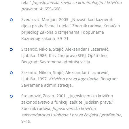
tela.”
Jugoslovenska revija za kriminologiju i krivično
pravo
br. 4: 655–668.
Svedrović, Marijan. 2003. „Novosti kod kaznenih
djela protiv života i tijela.” Zbornik radova, Konačan
prijedlog Zakona o izmjenama i dopunama
Kaznenog zakona. 59–71.
Srzentić, Nikola, Stajić, Aleksandar i Lazarević,
Ljubiša. 1986. Krivično pravo SFRJ, Opšti deo.
Beograd: Savremena administracija.
Srzentić, Nikola, Stajić, Aleksandar i Lazarević,
Ljubiša. 1997.
Krivično pravo Jugoslavije
. Beograd:
Savremena administracija.
Stojanović, Zoran. 2001. „Jugoslovensko krivično
zakonodavstvo u funkciji zaštite ljudskih prava.”
Zbornik radova,
Jugoslovensko krivično
zakonodavstvo i slobode i prava čovjeka i građanina
,
9–19.