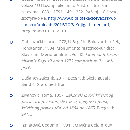
vekove” U Ražanj i okolina u Austro – turskim
ratovima 1683 – 1791, 149 – 232. Ražanj – Ćićevac,
доступно на:
http://www.bibliotekacicevac.rs/wp-
content/uploads/2016/10/3-Knjiga-III-deo.pdf
,
pregledano 01.08.2019.
Dubrovački statut 1272, U Bogišić, Baltazar i Jiriček,
Konstantin. 1904. Monumenta historico-juridica
Slavorum Meridionalium
,
Vol. IX.
Liber statutorum
civitatis Ragusii anno 1272 compositus
. Загреб:
ЈАЗУ.
Dušanov zakonik. 2014. Beograd: Škola gusala
Sandić, Grafomed, Bor.
Živanović, Toma. 1967.
Zakonski izvori krivičnog
prava Srbije i istorijski razvoj njegov i njenog
krivičnog pravosuđa, od 1804 do 1865
. Beograd:
SANU.
Ignjatović, Čedomir. 1994. „Krivična dela protiv