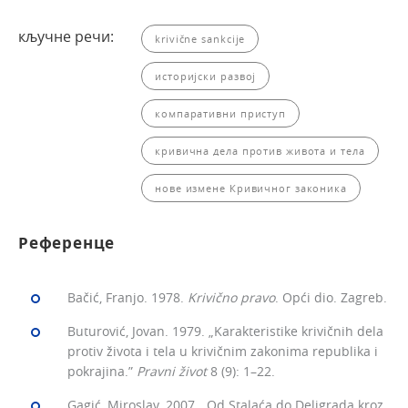
кључне речи:
krivične sankcije
историјски развој
компаративни приступ
кривична дела против живота и тела
нове измене Кривичног законика
Референце
Bačić, Franjo. 1978.
Krivično pravo
. Opći dio. Zagreb.
Buturović, Jovan. 1979. „Karakteristike krivičnih dela
protiv života i tela u krivičnim zakonima republika i
pokrajina.”
Pravni život
8 (9): 1–22.
Gagić, Miroslav. 2007. „Od Stalaća do Deligrada kroz