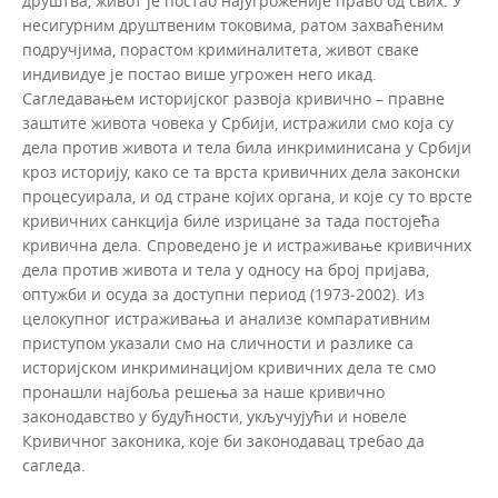
друштва, живот је постао најугроженије право од свих. У
несигурним друштвеним токовима, ратом захваћеним
подручјима, порастом криминалитета, живот сваке
индивидуе је постао више угрожен него икад.
Сагледавањем историјског развоја кривично – правне
заштите живота човека у Србији, истражили смо која су
дела против живота и тела била инкриминисана у Србији
кроз историју, како се та врста кривичних дела законски
процесуирала, и од стране којих органа, и које су то врсте
кривичних санкција биле изрицане за тада постојећа
кривична дела. Спроведено је и истраживање кривичних
дела против живота и тела у односу на број пријава,
оптужби и осуда за доступни период (1973‒2002). Из
целокупног истраживања и анализе компаративним
приступом указали смо на сличности и разлике са
историјском инкриминацијом кривичних дела те смо
пронашли најбоља решења за наше кривично
законодавство у будућности, укључујући и новеле
Кривичног законика, које би законодавац требао да
сагледа.