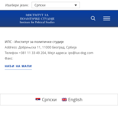
Изабери језик:
Српски
ИНСТИТУТ ЗА
ПОЛИТИЧКЕ СТУДИЈЕ
Institute for Political Studies
ИПС - Институт за политичке студије
Address: Добрињска 11, 11000 Београд, Србија
Телефон
+381 11 33 49 204
,
Мејл адреса: ips@lux-dog.com
Факс:
НАЂИ НА МАПИ
Српски
English