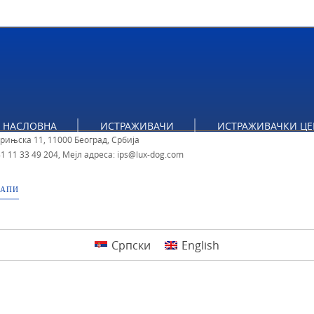
НАСЛОВНА
ИСТРАЖИВАЧИ
ИСТРАЖИВАЧКИ ЦЕ
ут за политичке студије
брињска 11, 11000 Београд, Србија
1 11 33 49 204
,
Мејл адреса: ips@lux-dog.com
МАПИ
Српски
English