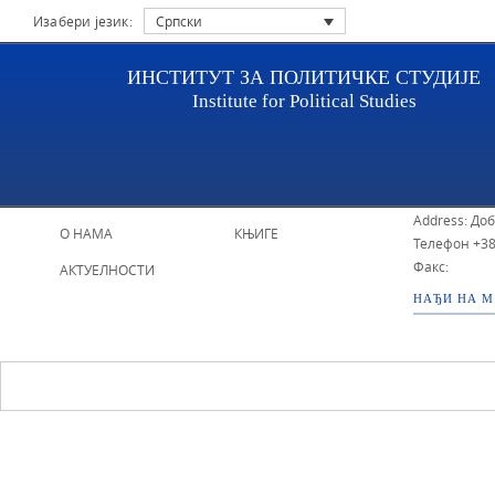
Изабери језик:
Српски
ИНСТИТУТ ЗА ПОЛИТИЧКЕ СТУДИЈЕ
Institute for Political Studies
НАСЛОВНА
ИСТРАЖИВАЧИ
ИПС - Инстит
Address: До
О НАМА
КЊИГЕ
Телефон
+38
Факс:
АКТУЕЛНОСТИ
НАЂИ НА 