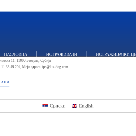
итут за политичке студије
НАСЛОВНА
ИСТРАЖИВАЧИ
ИСТРАЖИВАЧКИ Ц
ињска 11, 11000 Београд, Србија
 11 33 49 204
,
Мејл адреса: ips@lux-dog.com
МАПИ
Српски
English