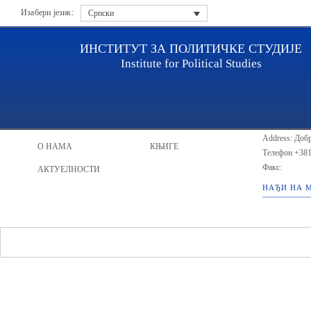
Изабери језик:
Српски
ИНСТИТУТ ЗА ПОЛИТИЧКЕ СТУДИЈЕ
Institute for Political Studies
ИПС - Инст
НАСЛОВНА
ИСТРАЖИВАЧИ
Address: Добр
О НАМА
КЊИГЕ
Телефон
+381
Факс:
АКТУЕЛНОСТИ
НАЂИ НА 